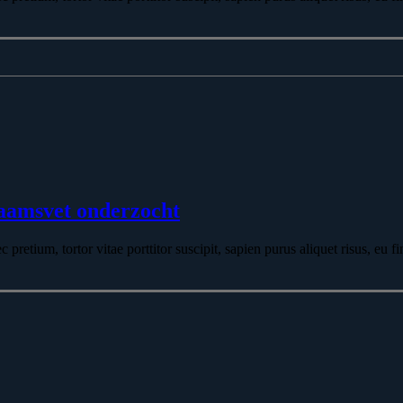
haamsvet onderzocht
retium, tortor vitae porttitor suscipit, sapien purus aliquet risus, eu fin