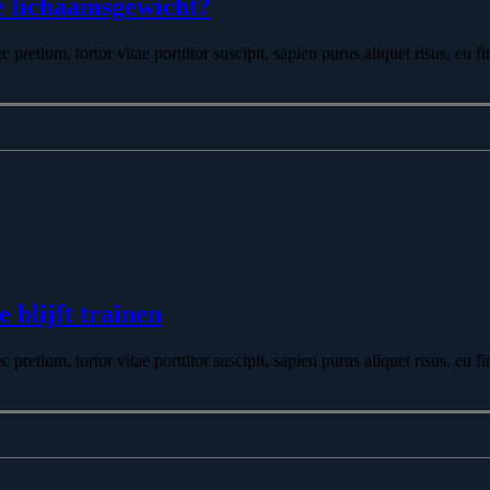
je lichaamsgewicht?
retium, tortor vitae porttitor suscipit, sapien purus aliquet risus, eu fin
 blijft trainen
retium, tortor vitae porttitor suscipit, sapien purus aliquet risus, eu fin