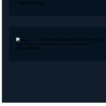
– Marcel Vermeij
“Ik als voormalig topsporter (wielrenner) raad 
aan, ze zijn top en zorgen echt voor hun klanten.”
– Gert Jakobs