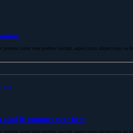
raining
retium, tortor vitae porttitor suscipit, sapien purus aliquet risus, eu fin
e bent
 alsof jij nummer twee bent
retium, tortor vitae porttitor suscipit, sapien purus aliquet risus, eu fin