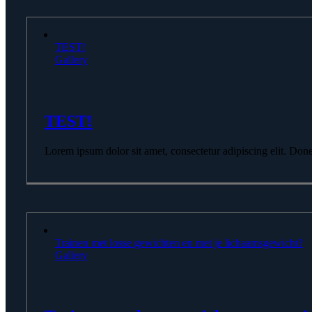
TEST!
Gallery
TEST!
Lorem ipsum dolor sit amet, consectetur adipiscing elit. Donec p
Trainen met losse gewichten en met je lichaamsgewicht?
Gallery