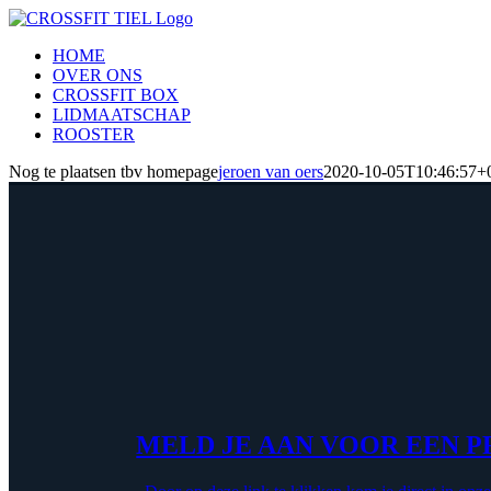
Ga
naar
HOME
inhoud
OVER ONS
CROSSFIT BOX
LIDMAATSCHAP
ROOSTER
Nog te plaatsen tbv homepage
jeroen van oers
2020-10-05T10:46:57+
MELD JE AAN VOOR EEN P