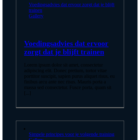
Voedingsadvies dat ervoor zorgt dat je blijft
trainen
Gallery
Voedingsadvies dat ervoor
zorgt dat je blijft trainen
Lorem ipsum dolor sit amet, consectetur
adipiscing elit. Donec pretium, tortor vitae
porttitor suscipit, sapien purus aliquet risus, eu
finibus arcu ante nec risus. Mauris porta a
massa sed consectetur. Fusce porta, quam sit
[...]
Simpele principes voor je volgende training
Gallery