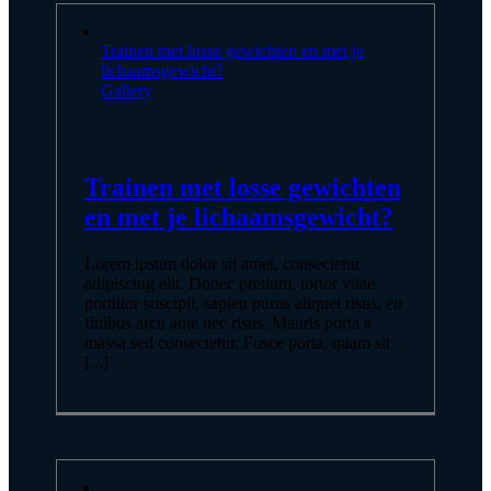
Trainen met losse gewichten en met je
lichaamsgewicht?
Gallery
Trainen met losse gewichten
en met je lichaamsgewicht?
Lorem ipsum dolor sit amet, consectetur
adipiscing elit. Donec pretium, tortor vitae
porttitor suscipit, sapien purus aliquet risus, eu
finibus arcu ante nec risus. Mauris porta a
massa sed consectetur. Fusce porta, quam sit
[...]