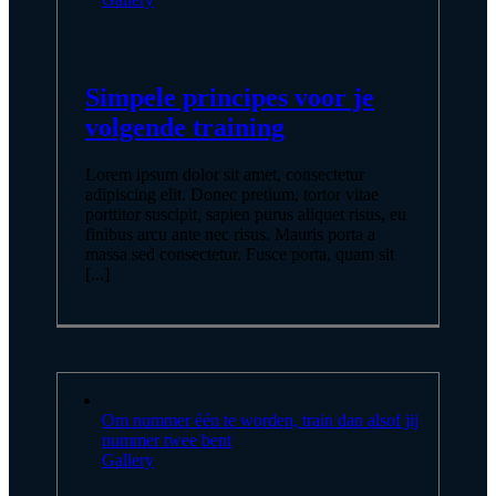
Simpele principes voor je
volgende training
Lorem ipsum dolor sit amet, consectetur
adipiscing elit. Donec pretium, tortor vitae
porttitor suscipit, sapien purus aliquet risus, eu
finibus arcu ante nec risus. Mauris porta a
massa sed consectetur. Fusce porta, quam sit
[...]
Om nummer één te worden, train dan alsof jij
nummer twee bent
Gallery