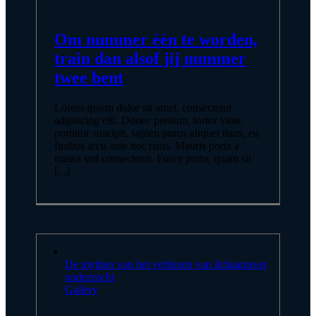
Om nummer één te worden,
train dan alsof jij nummer
twee bent
Lorem ipsum dolor sit amet, consectetur
adipiscing elit. Donec pretium, tortor vitae
porttitor suscipit, sapien purus aliquet risus, eu
finibus arcu ante nec risus. Mauris porta a
massa sed consectetur. Fusce porta, quam sit
[...]
De mythen van het verliezen van lichaamsvet
onderzocht
Gallery