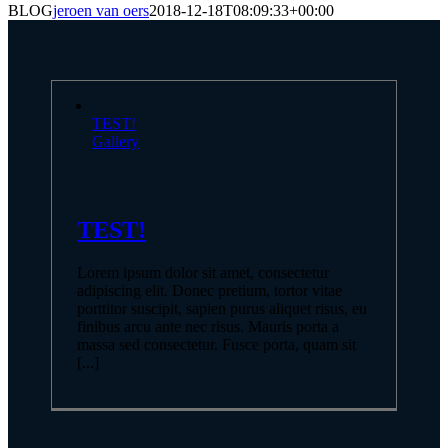
BLOG
jeroen van oers
2018-12-18T08:09:33+00:00
TEST!
Gallery
TEST!
Lorem ipsum dolor sit amet, consectetur
adipiscing elit. Donec pretium, tortor vitae
porttitor suscipit, sapien purus aliquet risus, eu
finibus arcu ante nec risus. Mauris porta a
massa sed consectetur. Fusce porta, quam sit
[...]