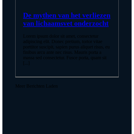
De mythen van het verliezen
van lichaamsvet onderzocht
Lorem ipsum dolor sit amet, consectetur
adipiscing elit. Donec pretium, tortor vitae
porttitor suscipit, sapien purus aliquet risus, eu
finibus arcu ante nec risus. Mauris porta a
massa sed consectetur. Fusce porta, quam sit
[...]
Meer Berichten Laden